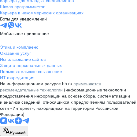
Карьера для молодых специалистов
pr@nsk.hh.ru
Школа программистов
Карьера в некоммерческих организациях
Минск
Боты для уведомлений
пр-т Дзержинского, д. 57,
10 этаж, помещение 45-1
Мобильное приложение
+375 (17)
336-03-02
Этика и комплаенс
pr@rabota.by
Оказание услуг
Использование сайтов
Алматы
Защита персональных данных
Пользовательское соглашение
пр. Абая, д. 151, БЦ Алатау,
ИТ аккредитация
12 этаж, офис 1209
На информационном ресурсе hh.ru
применяются
+7 727 232-13-13
рекомендательные технологии
(информационные технологии
pr@headhunter.com.kz
предоставления информации на основе сбора, систематизации
и анализа сведений, относящихся к предпочтениям пользователей
сети «Интернет», находящихся на территории Российской
Федерации)
Русский