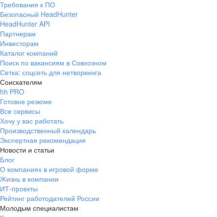
Требования к ПО
pr@ural.hh.ru
Безопасный HeadHunter
HeadHunter API
Краснодар
Партнерам
Инвесторам
ул. Янковского, д. 169, 7 этаж,
Каталог компаний
706 каб.
Поиск по вакансиям в Совхозном
+7 861 205-55-57
Сетка: соцсеть для нетворкинга
pr@krd.hh.ru
Соискателям
hh PRO
Готовое резюме
Владивосток
Все сервисы
пер. Ланинский д. 4, офис 3.4
Хочу у вас работать
Производственный календарь
+7 423 202-33-28
Экспертная рекомендация
pr@dv.hh.ru
Новости и статьи
Блог
Новосибирск
О компаниях в игровой форме
Жизнь в компании
ул. Большевистская, д. 35,
ИТ-проекты
помещение 21
Рейтинг работодателей России
+7 383 207-94-64
Молодым специалистам