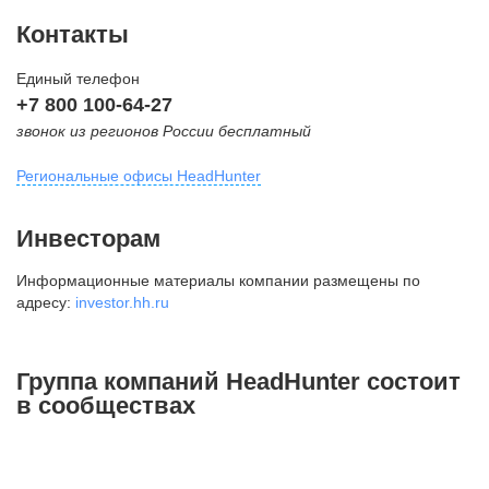
Контакты
Единый телефон
+7 800 100-64-27
звонок из регионов России бесплатный
Региональные офисы HeadHunter
Москва
Инвесторам
внутригородская территория
Информационные материалы компании размещены по
Муниципальный округ Тверской,
адресу:
investor.hh.ru
2-я Брестская ул., д. 48,
помещение 25
+7 495 974-64-27
Группа компаний HeadHunter состоит
+7 495 980-64-27
в сообществах
+7 495 134-92-24
press@hh.ru