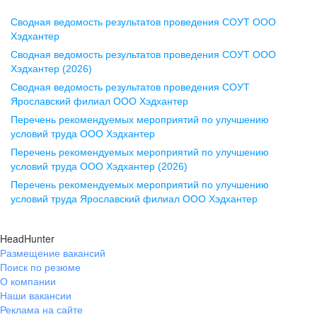
Сводная ведомость результатов проведения СОУТ ООО
Воронеж
Хэдхантер
Сводная ведомость результатов проведения СОУТ ООО
ул. Комиссаржевской, д. 10,
Хэдхантер (2026)
офис 1212
Сводная ведомость результатов проведения СОУТ
+7 473 280-05-05
Ярославский филиал ООО Хэдхантер
pr@vrn.hh.ru
Перечень рекомендуемых мероприятий по улучшению
условий труда ООО Хэдхантер
Казань
Перечень рекомендуемых мероприятий по улучшению
ул. Спартаковская, д. 2А, этаж 3,
условий труда ООО Хэдхантер (2026)
помещение 15
Перечень рекомендуемых мероприятий по улучшению
условий труда Ярославский филиал ООО Хэдхантер
+7 843 212-12-50
pr@kzn.hh.ru
HeadHunter
Размещение вакансий
Екатеринбург
Поиск по резюме
ул. Боевых Дружин, стр. 20,
О компании
5 этаж, офис 505, 521
Наши вакансии
Реклама на сайте
+7 343 226-79-99