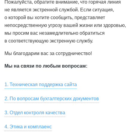
Пожалуйста, обратите внимание, что горячая линия
не является экстренной службой. Если ситуация,
о которой вы хотите сообщить, представляет
непосредственную угрозу вашей жизни или здоровью,
мы просим вас незамедлительно обратиться
в соответствующую экстренную службу.
Мы благодарим вас за сотрудничество!
Мы на связи по любым вопросам:
1. Техническая поддержка сайта
Для связи со службой технической поддержки
2. По вопросам бухгалтерских документов
пользователей, для замечаний по работе сайта и
Скачать сканы бухгалтерских документов, актов сверки,
предложений по улучшению качества услуг,
3. Отдел контроля качества
заказать их оригиналы вы можете в разделе «Мой Счет
предоставляемых HeadHunter, пожалуйста, напишите
Если вы хотите оставить отзыв о сервисе или
— Акты» онлайн-кабинета вашей компании на hh.ru.
на почту
4. Этика и комплаенс
support@hh.ru
или позвоните по номеру
появились замечания, пожелания, касающиеся
Также вы можете написать на почту
spp1doc@hh.ru
или