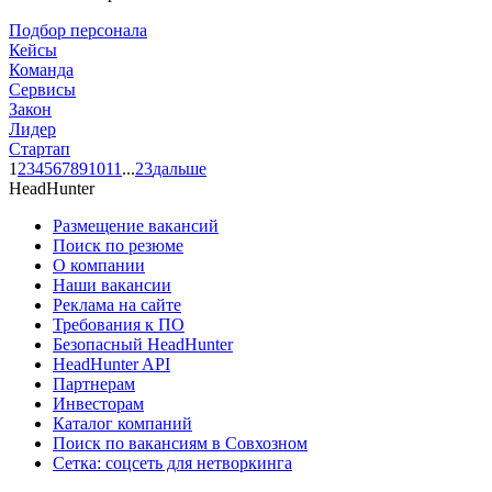
Подбор персонала
Кейсы
Команда
Сервисы
Закон
Лидер
Стартап
1
2
3
4
5
6
7
8
9
10
11
...
23
дальше
HeadHunter
Размещение вакансий
Поиск по резюме
О компании
Наши вакансии
Реклама на сайте
Требования к ПО
Безопасный HeadHunter
HeadHunter API
Партнерам
Инвесторам
Каталог компаний
Поиск по вакансиям в Совхозном
Сетка: соцсеть для нетворкинга