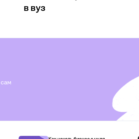
в вуз
 сам