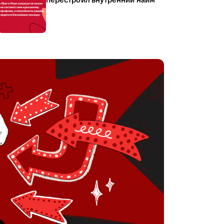
перестроил внутренний найм