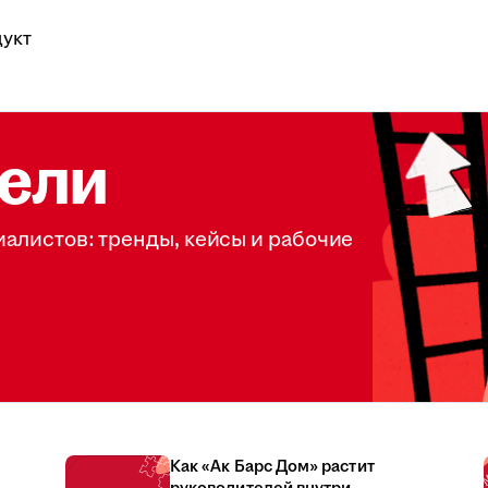
укт
ели
иалистов: тренды, кейсы и рабочие
Как «Ак Барс Дом» растит