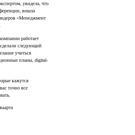
кспертом, увидела, что
нференции, вошла
 лидеров «Менеджмент
.
 компании работает
е сделали следующий
желание учиться
ционные планы, digital-
оторые кажутся
вас точно все
вать.