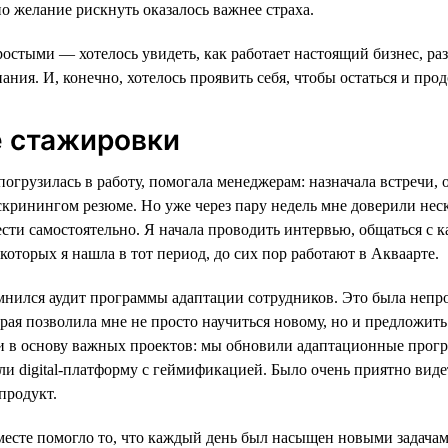
о желание рискнуть оказалось важнее страха.
стыми — хотелось увидеть, как работает настоящий бизнес, раз
ания. И, конечно, хотелось проявить себя, чтобы остаться и про
е стажировки
погрузилась в работу, помогала менеджерам: назначала встречи,
скринингом резюме. Но уже через пару недель мне доверили нес
сти самостоятельно. Я начала проводить интервью, общаться с 
 которых я нашла в тот период, до сих пор работают в Акваарте.
мнился аудит программы адаптации сотрудников. Это была непро
орая позволила мне не просто научиться новому, но и предложит
ли в основу важных проектов: мы обновили адаптационные прог
ли digital-платформу с геймификацией. Было очень приятно виде
продукт.
месте помогло то, что каждый день был насыщен новыми задача