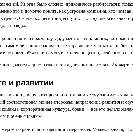
равлений. Иногда было сложно, приходилось разбираться в темах
енно это и помогло понять, как устроена компания, кто чем зан
в целом. Сейчас коллеги иногда шутят, что я лучше всех знаю ст
 доля правды.
про наставника и команду. Да, у меня был наставник, который по
на самом деле поддерживало все управление: я никогда не бояла
все покажут, объяснят, помогут. Это очень ценно, особенно в нач
те и развитии
шла к концу, меня расспросили о том, чем я хочу заниматься дал
рый соответствовал моим интересам: направление развития и обу
оманда, корпоративная культура, бренд — все это делало желан
ым и очень сильным.
джером по развитию и адаптации персонала. Можно сказать, что