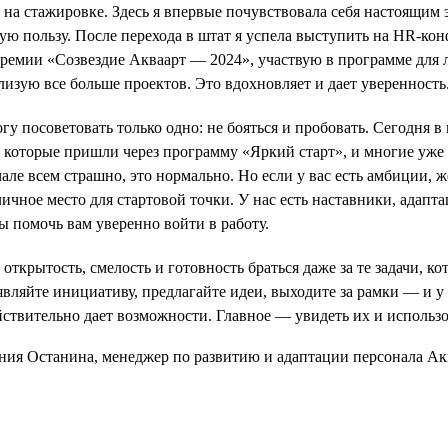
 на стажировке. Здесь я впервые почувствовала себя настоящим э
ую пользу. После перехода в штат я успела выступить на HR-ко
премии «Созвездие Акваарт — 2024», участвую в программе для
лизую все больше проектов. Это вдохновляет и дает уверенность
у посоветовать только одно: не бояться и пробовать. Сегодня в
, которые пришли через программу «Яркий старт», и многие уж
ачале всем страшно, это нормально. Но если у вас есть амбиции, 
ичное место для стартовой точки. У нас есть наставники, адапта
ы помочь вам уверенно войти в работу.
открытость, смелость и готовность браться даже за те задачи, к
ляйте инициативу, предлагайте идеи, выходите за рамки — и у 
йствительно дает возможности. Главное — увидеть их и использо