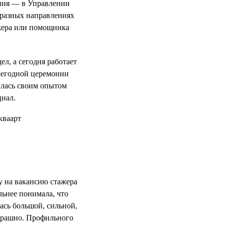
ния — в Управлении
 разных направлениях
ажера или помощника
л, а сегодня работает
жегодной церемонии
илась своим опытом
циал.
у на вакансию стажера
льнее понимала, что
ась большой, сильной,
страшно. Профильного