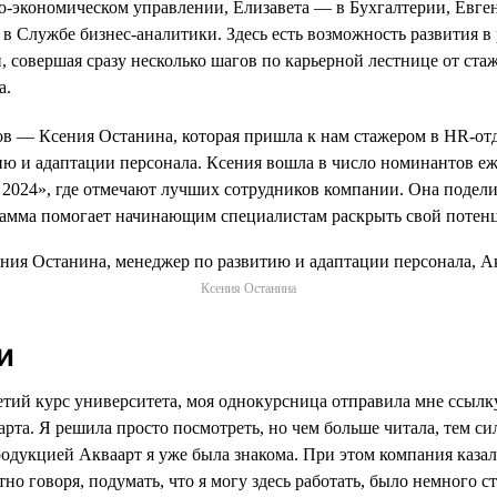
-экономическом управлении, Елизавета — в Бухгалтерии, Евге
в Службе бизнес-аналитики. Здесь есть возможность развития в
, совершая сразу несколько шагов по карьерной лестнице от ст
а.
в — Ксения Останина, которая пришла к нам стажером в HR-отде
ию и адаптации персонала. Ксения вошла в число номинантов е
2024», где отмечают лучших сотрудников компании. Она подел
грамма помогает начинающим специалистам раскрыть свой потен
Ксения Останина
и
ретий курс университета, моя однокурсница отправила мне ссылк
рта. Я решила просто посмотреть, но чем больше читала, тем си
родукцией Акваарт я уже была знакома. При этом компания казал
тно говоря, подумать, что я могу здесь работать, было немного 