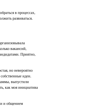
обраться в процессах,
должить развиваться.
 организовывала
колько вакансий,
кандидатами. Приятно,
стая, но невероятно
ь собственные идеи.
раммы, выпустили
ть, как моя инициатива
ми и общением